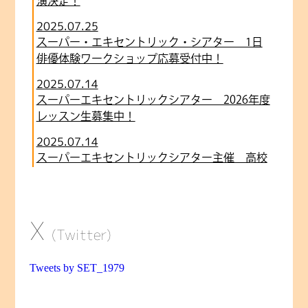
演決定！
2025.07.25
スーパー・エキセントリック・シアター 1日
俳優体験ワークショップ応募受付中！
2025.07.14
スーパーエキセントリックシアター 2026年度
レッスン生募集中！
2025.07.14
スーパーエキセントリックシアター主催 高校
生対象演技レッスン開講決定！
2025.06.02
劇団SET 第63回本公演「地球クライシスSOS」
X
情報解禁！
(Twitter)
2025.05.25
Tweets by SET_1979
【久下恵】タカハ劇団「帰還の虹」出演
2025.05.21