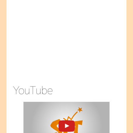
劇団スーパー・エキセントリック・シアター
2025年・夏 SETこども演技塾 6月2日(月)より
参加者募集開始！
2025.01.22
劇団スーパー・エキセントリック・シアター主
催「2025年春のSET演技塾」参加者募集中！
2024.12.24
【おおたけこういち】藤原たまえプロデュース
Vol.20「大遺作」出演
2024.12.19
日本の劇団「十二人の怒れる男」公演グッズ販
YouTube
売中！
2024.12.02
【森川大輝・岩下零時】松竹創業130周年新橋
演舞場100周年舞台「浪人街」出演
2024.11.27