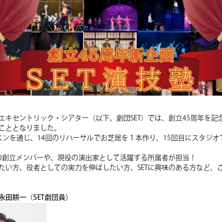
エキセントリック・シアター（以下、劇団SET）では、創立45周年を記念
こととなりました。
スンを通じ、14回のリハーサルでお芝居を１本作り、15回目にスタジオ
。
Tの創立メンバーや、現役の演出家として活躍する所属者が担当！
たい方、役者としての実力を伸ばしたい方、SETに興味のある方など、
永田耕一（SET劇団員）