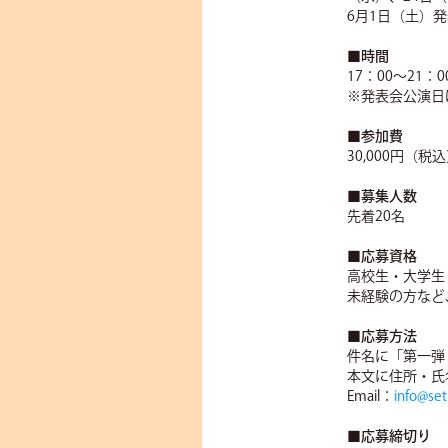
6月1日（土）
■時間
17：00～21：0
※発表会公演日は
■参加費
30,000円（税
■募集人数
先着20名
■応募資格
高校生・大学生
未経験の方など
■応募方法
件名に「第一弾
本文に住所・氏
Email：
info@se
■応募締切り