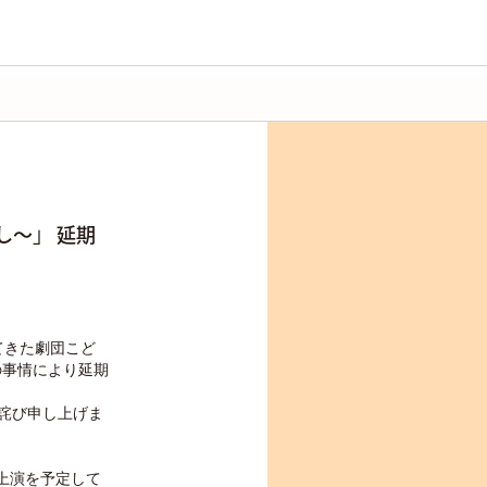
し～」 延期
てきた劇団こど
の事情により延期
詫び申し上げま
上演を予定して