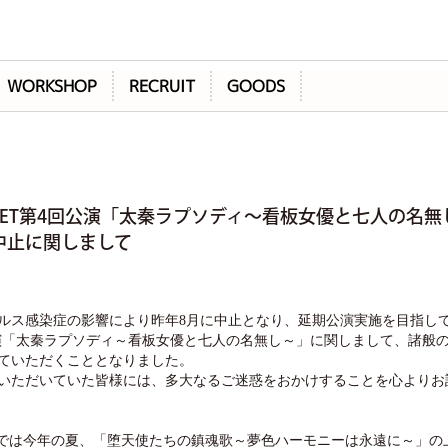
WORKSHOP
RECRUIT
GOODS
ET第4回公演「太秦ラプソディ～看板女優と七人の名無
中止に関しまして
ルス感染症の影響により昨年
8月に中止となり、延期公演実施を目指し
公演「太秦ラプソディ～看板女優と七人の名無し～」に関しまして、諸般
ていただくこととなりました。
いただいていた皆様には、多大なるご迷惑をおかけすることを心よりお
Tでは今年の夏、「堕天使たちの鎮魂歌～夢色ハーモニーは永遠に～」の