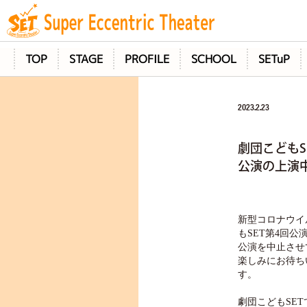
TOP
STAGE
PROFILE
SCHOOL
SETuP
2023.2.23
劇団こどもS
公演の上演
新型コロナウイ
もSET第4回
公演を中止させ
楽しみにお待ち
す。
劇団こども
SE