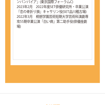
ンバンパイア」(東京国際フォーラムC)
2023年2月 2022年度SET俳優研究所・卒業公演
「恋の骨折り損」キャサリン役(SET品川稽古場)
2022年3月 桐朋学園芸術短期大学芸術科演劇専
攻55期卒業公演「白い病」第二助手役(俳優座劇
場)