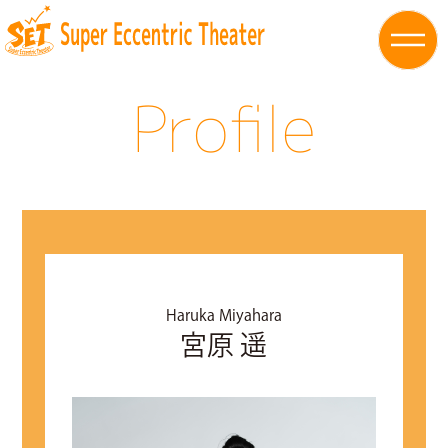
Profile
Haruka Miyahara
宮原 遥