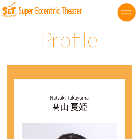
Profile
Natsuki Takayama
髙山 夏姫