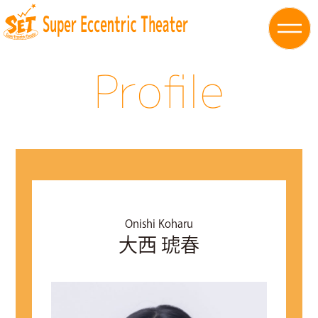
Profile
Onishi Koharu
大西 琥春