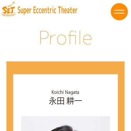
Profile
Koichi Nagata
永田 耕一