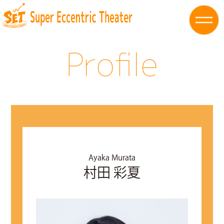
Profile
Ayaka Murata
村田 彩夏