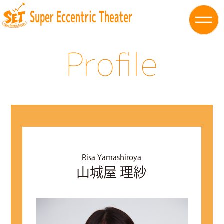
Profile
Risa Yamashiroya
山城屋 理紗