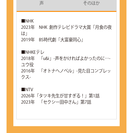
声
そのほか
■NHK
2023年 NHK 創作テレビドラマ大賞「月食の夜
は」
2019年 BS時代劇「大富豪同心」
■NHKEテレ
2018年 「u&i」-声をかければよかったのに…-
ユウ役
2016年 「オトナヘノベル」-見た目コンプレッ
クス-
■NTV
2026年「タツキ先生が甘すぎる！」第1話
2023年 「セクシー田中さん」第7話
■TBS
2015年 「37.5℃の涙」