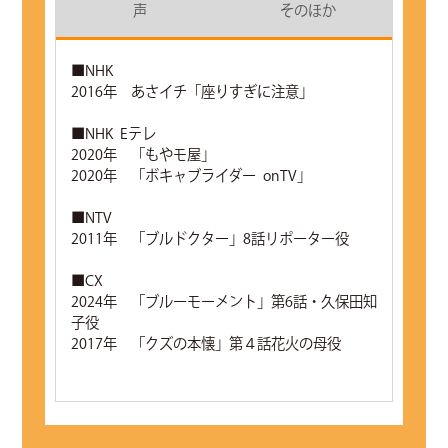
声
そのほか
■NHK
2016年 あさイチ「座りすぎに注意」
■NHK Eテレ
2020年 「もやモ屋」
2020年 「ボキャブライダー onTV」
■NTV
2011年 「ブルドクター」8話リポーター役
■CX
2024年 「ブルーモーメント」第6話・久保田知
子役
2017年 「クズの本懐」第４話花火の母役
■EX
2021年 「相棒19」第12話路子役
2012年 「相棒Ⅹ」第17話新田玲奈役