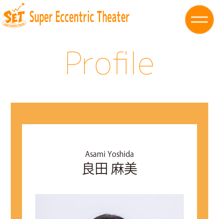
Profile
Asami Yoshida
良田 麻美