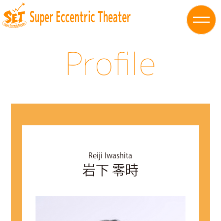
Profile
Reiji Iwashita
岩下 零時