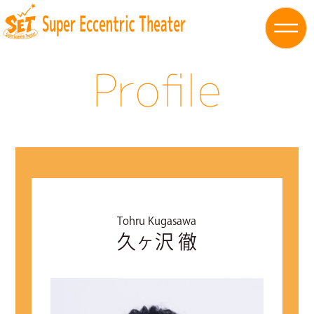
Profile
Tohru Kugasawa
久ヶ沢 徹