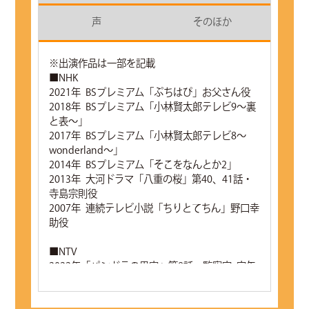
声
そのほか
※出演作品は一部を記載
■NHK
2021年 BSプレミアム「ぷちはぴ」お父さん役
2018年 BSプレミアム「小林賢太郎テレビ9～裏
と表～」
2017年 BSプレミアム「小林賢太郎テレビ8～
wonderland～」
2014年 BSプレミアム「そこをなんとか2」
2013年 大河ドラマ「八重の桜」第40、41話・
寺島宗則役
2007年 連続テレビ小説「ちりとてちん」野口幸
助役
■NTV
2022年「パンドラの果実」第9話・監察官 守矢
圭役
2017年「東京タラレバ娘」第2話・マネージャー