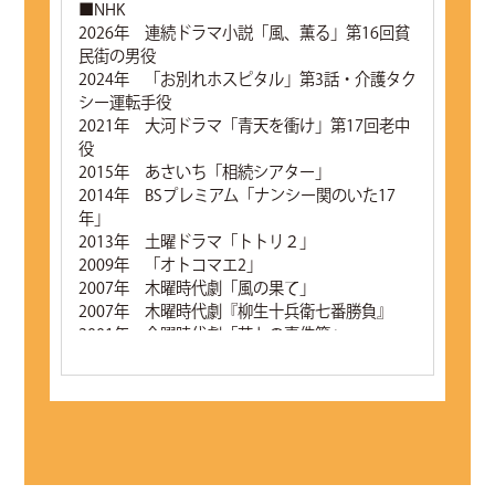
■NHK
2026年 連続ドラマ小説「風、薫る」第16回貧
民街の男役
2024年 「お別れホスピタル」第3話・介護タク
シー運転手役
2021年 大河ドラマ「青天を衝け」第17回老中
役
2015年 あさいち「相続シアター」
2014年 BSプレミアム「ナンシー関のいた17
年」
2013年 土曜ドラマ「トトリ２」
2009年 「オトコマエ2」
2007年 木曜時代劇「風の果て」
2007年 木曜時代劇『柳生十兵衛七番勝負』
2001年 金曜時代劇「茂七の事件簿」
■NTV
2013年 木曜ミステリーシアター「お助け屋☆
陣八」
2009年 「ザ・クイズショウ」
2002年 「ナースマン」