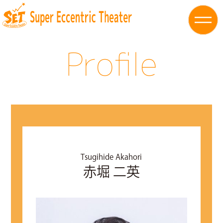
Profile
Tsugihide Akahori
赤堀 二英