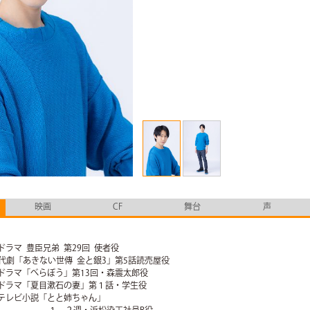
映画
CF
舞台
声
河ドラマ 豊臣兄弟 第29回 使者役
S時代劇「あきない世傳 金と銀3」第5話読売屋役
河ドラマ「べらぼう」第13回・森震太郎役
曜ドラマ「夏目漱石の妻」第１話・学生役
続テレビ小説「とと姉ちゃん」