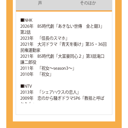
声
そのほか
■NHK
2026年 BS時代劇「あきない世傳 金と銀3」
第2話
2023年 「信長のスマホ」
2021年 大河ドラマ「青天を衝け」第35・36回
民権運動家
2021年 BS時代劇「大富豪同心２」第3話滝口
謙二郎役
2011年 「祝女～season3～」
2010年 「祝女」
■NTV
2013年 「シェアハウスの恋人」
2009年 恋のから騒ぎドラマSP6「教祖と呼ば
れた女」
■TBS
2012年 「レジデント～五人の研修医～」