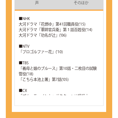
声
そのほか
■NHK
大河ドラマ「花燃ゆ」第41回職員役(‘15)
大河ドラマ「軍師官兵衛」第１話百姓役(‘14)
大河ドラマ「功名が辻」('06)
■NTV
「プロゴルファー花」('10)
■TBS
「義母と娘のブルース」第10話・二枚目の試験
管役('18)
「こちら本池上署」第7話('05)
■CX
「ブルーモーメント」ドクターヘリ操縦士
（’24）
「家族ゲーム」最終話('13)
「ショートピース」（’11）